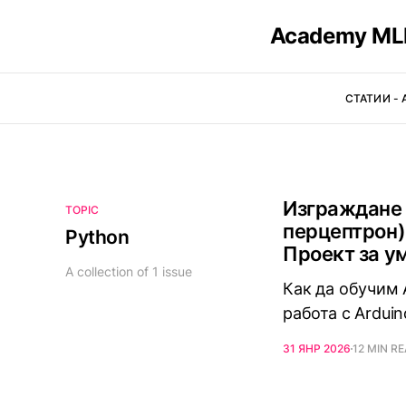
Academy MLD
СТАТИИ - 
Изграждане 
TOPIC
перцептрон) 
Python
Проект за у
A collection of 1 issue
Как да обучим 
работа с Ardui
31 ЯНР 2026
12 MIN R