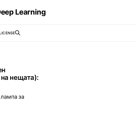
eep Learning
LICENSE
ен
 на нещата):
 лампа за