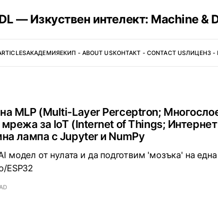
L — Изкуствен интелект: Machine & D
ARTICLES
АКАДЕМИЯ
ЕКИП - ABOUT US
КОНТАКТ - CONTACT US
ЛИЦЕНЗ - 
на MLP (Multi-Layer Perceptron; Многосло
мрежа за IoT (Internet of Things; Интернет
мна лампа с Jupyter и NumPy
AI модел от нулата и да подготвим 'мозъка' на една
no/ESP32
EAD